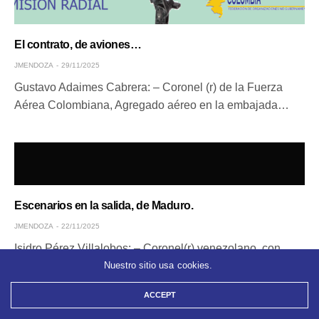
El contrato, de aviones…
JMENDOZA
29/11/2025
Gustavo Adaimes Cabrera: – Coronel (r) de la Fuerza
Aérea Colombiana, Agregado aéreo en la embajada…
Escenarios en la salida, de Maduro.
JMENDOZA
22/11/2025
Isidro Pérez Villalobos: – Coronel(r) venezolano, con
Maestrías en Seguridad y Defensa Nacional, Geógrafo
Nuestro sitio usa cookies.
especializado en…
ACCEPT