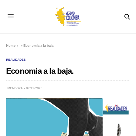
Home
»
Economia a la baja.
REALIDADES
Economia a la baja.
JMENDOZA
07/12/2023