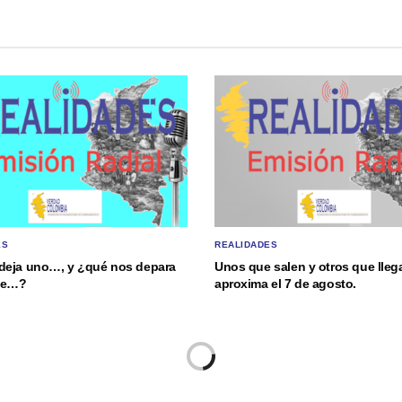
ES
REALIDADES
deja uno…, y ¿qué nos depara
Unos que salen y otros que lle
nte…?
aproxima el 7 de agosto.