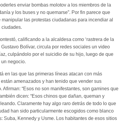
 poderles enviar bombas molotov a los miembros de la
adanía y los buses y no quemarse”. Por fin parece que
e manipular las protestas ciudadanas para incendiar al
s ciudades.
ntestó, calificando a la alcaldesa como ‘rastrera de la
 Gustavo Bolívar, circula por redes sociales un video
z, culpándolo por el suicidio de su hijo, luego de que
n un negocio.
tá en las que las primeras líneas atacan con más
s están amenazados y han tenido que vender sus
. Afirman: “Esos no son manifestantes, son gamines que
También dicen: “Esos chinos que dañan, queman y
leando. Claramente hay algo raro detrás de todo lo que
ciudad han sido particularmente escogidos como blanco
s: Suba, Kennedy y Usme. Los habitantes de esos sitios