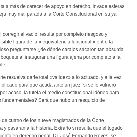
ta a más de carecer de apoyo en derecho, invade esferas
eja muy mal parada a la Corte Constitucional en su ya
corregir el vacío, resulta por completo riesgoso y
isible figura de la » equivalencia funcional » entre la
erioso preguntarse ¿de dónde carajos sacaron tan absurda
boquete al inaugurar una figura ajena por completo a la
te.
te resuelva darle total «validez» a lo actuado, y a la vez
mplicado para que acuda ante un juez “si se le vulneró
por acaso, la tutela el medio constitucional idóneo para
os fundamentales? Será que hubo un resquicio de
 de cuatro de los nueve magistrados de la Corte
 y pasaran a la historia. Extraño sí resulta que el togado
miento en derecho penal, Dr. José Fernando Reyes, se