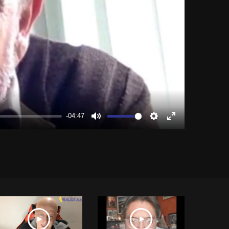
-04:47
Mute
Settings
Enter
fullscreen