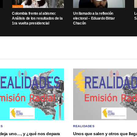
Colombia frente al abismo:
Un llamado a la reflexión
L
Análisis de los resultados de la
electoral – Eduardo Bittar
S
1ra vuelta presidencial
Chacón
ES
REALIDADES
deja uno…, y ¿qué nos depara
Unos que salen y otros que lle