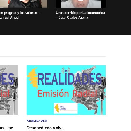
os progres y los valores –
Un recorrido por Latinoamérica
amuel Angel
– Juan Carlos Arana
REALIDADES
gan… se
Desobediencia civil.