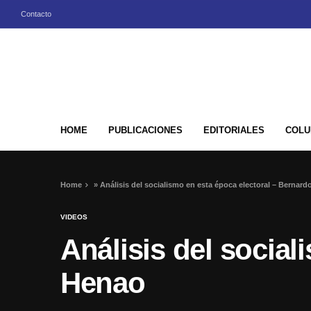
Contacto
HOME
PUBLICACIONES
EDITORIALES
COLU
Home
»
Análisis del socialismo en esta época electoral – Bernar
VIDEOS
Análisis del social
Henao