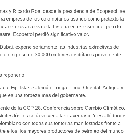
inas y Ricardo Roa, desde la presidencia de Ecopetrol, se
imera empresa de los colombianos usando como pretexto la
rar en los anales de la historia en este sentido, pero lo
tre. Ecopetrol perdió significativo valor.
ubai, expone seriamente las industrias extractivas de
o un ingreso de 30.000 millones de dólares proveniente
a reponerlo.
lu, Fiji, Islas Salomón, Tonga, Timor Oriental, Antigua y
que es una torpeza más del gobernante.
idente de la COP 28, Conferencia sobre Cambio Climático,
ibles fósiles sería volver a las cavernas». Y es allí donde
olombiano con todas sus tonterías manifestadas frente a
tre ellos, los mayores productores de petróleo del mundo.