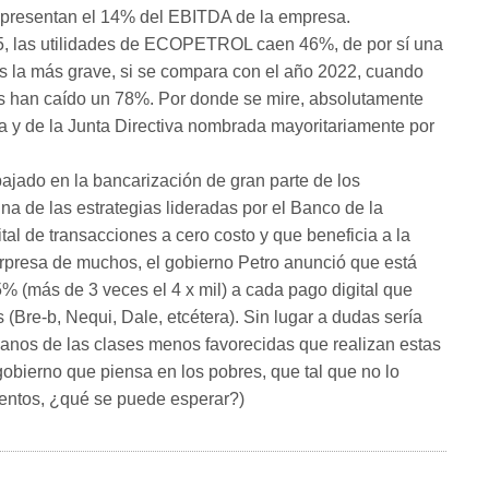
epresentan el 14% del EBITDA de la empresa.
025, las utilidades de ECOPETROL caen 46%, de por sí una
 es la más grave, si se compara con el año 2022, cuando
des han caído un 78%. Por donde se mire, absolutamente
oa y de la Junta Directiva nombrada mayoritariamente por
bajado en la bancarización de gran parte de los
a de las estrategias lideradas por el Banco de la
al de transacciones a cero costo y que beneficia a la
rpresa de muchos, el gobierno Petro anunció que está
 (más de 3 veces el 4 x mil) a cada pago digital que
 (Bre-b, Nequi, Dale, etcétera). Sin lugar a dudas sería
ianos de las clases menos favorecidas que realizan estas
obierno que piensa en los pobres, que tal que no lo
mentos, ¿qué se puede esperar?)