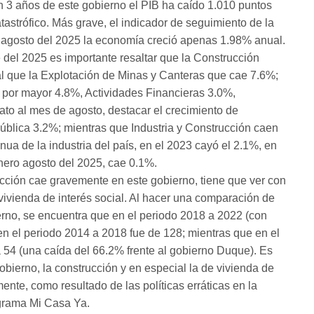
en 3 años de este gobierno el PIB ha caído 1.010 puntos
tastrófico. Más grave, el indicador de seguimiento de la
gosto del 2025 la economía creció apenas 1.98% anual.
e del 2025 es importante resaltar que la Construcción
al que la Explotación de Minas y Canteras que cae 7.6%;
 por mayor 4.8%, Actividades Financieras 3.0%,
ato al mes de agosto, destacar el crecimiento de
ública 3.2%; mientras que Industria y Construcción caen
ua de la industria del país, en el 2023 cayó el 2.1%, en
nero agosto del 2025, cae 0.1%.
ucción cae gravemente en este gobierno, tiene que ver con
 vivienda de interés social. Al hacer una comparación de
rno, se encuentra que en el periodo 2018 a 2022 (con
 en el periodo 2014 a 2018 fue de 128; mientras que en el
54 (una caída del 66.2% frente al gobierno Duque). Es
bierno, la construcción y en especial la de vivienda de
ente, como resultado de las políticas erráticas en la
ograma Mi Casa Ya.