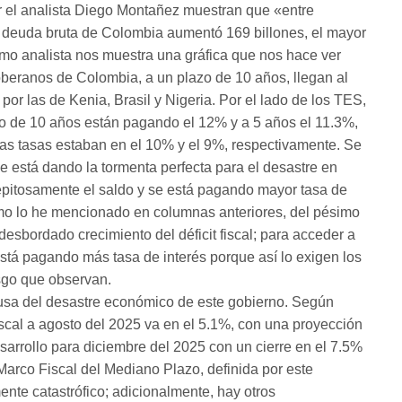
or el analista Diego Montañez muestran que «entre
a deuda bruta de Colombia aumentó 169 billones, el mayor
smo analista nos muestra una gráfica que nos hace ver
oberanos de Colombia, a un plazo de 10 años, llegan al
or las de Kenia, Brasil y Nigeria. Por el lado de los TES,
pso de 10 años están pagando el 12% y a 5 años el 11.3%,
las tasas estaban en el 10% y el 9%, respectivamente. Se
e está dando la tormenta perfecta para el desastre en
epitosamente el saldo y se está pagando mayor tasa de
mo lo he mencionado en columnas anteriores, del pésimo
desbordado crecimiento del déficit fiscal; para acceder a
stá pagando más tasa de interés porque así lo exigen los
esgo que observan.
 causa del desastre económico de este gobierno. Según
fiscal a agosto del 2025 va en el 5.1%, con una proyección
arrollo para diciembre del 2025 con un cierre en el 7.5%
Marco Fiscal del Mediano Plazo, definida por este
ente catastrófico; adicionalmente, hay otros