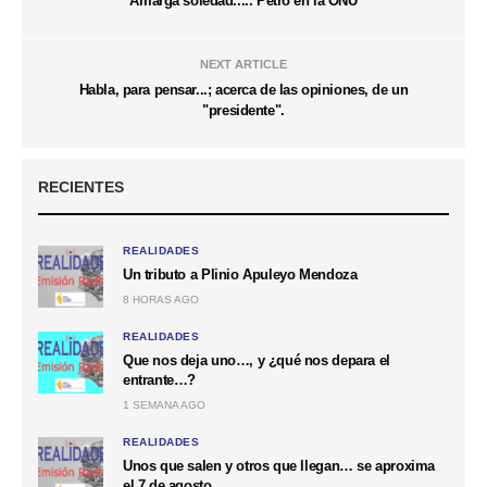
Amarga soledad..... Petro en la ONU
NEXT ARTICLE
Habla, para pensar...; acerca de las opiniones, de un
"presidente".
RECIENTES
REALIDADES
Un tributo a Plinio Apuleyo Mendoza
8 HORAS AGO
REALIDADES
Que nos deja uno…, y ¿qué nos depara el
entrante…?
1 SEMANA AGO
REALIDADES
Unos que salen y otros que llegan… se aproxima
el 7 de agosto.