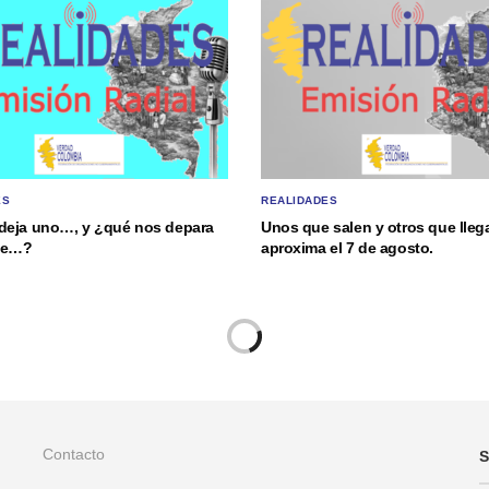
ES
REALIDADES
deja uno…, y ¿qué nos depara
Unos que salen y otros que lle
nte…?
aproxima el 7 de agosto.
Contacto